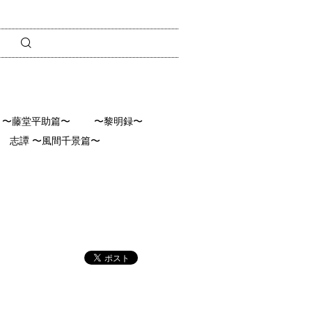
〜藤堂平助篇〜
〜黎明録〜
志譚 〜風間千景篇〜