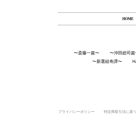
HOME
〜斎藤一篇〜
〜沖田総司篇
〜新選組奇譚〜
H
プライバシーポリシー
特定商取引法に基