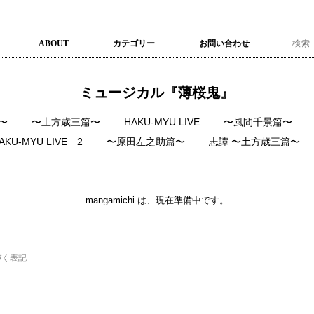
ABOUT
カテゴリー
お問い合わせ
ミュージカル『薄桜鬼』
〜
〜土方歳三篇〜
HAKU-MYU LIVE
〜風間千景篇〜
AKU-MYU LIVE 2
〜原田左之助篇〜
志譚 〜土方歳三篇〜
mangamichi は、現在準備中です。
づく表記