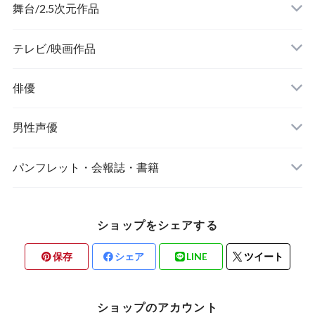
舞台/2.5次元作品
舞台『刀剣乱舞』
テレビ/映画作品
俳優
ミュージカル『刀剣乱舞』
男性声優
ミュージカル『テニスの王子様』
Kiramune
パンフレット・会報誌・書籍
あ行
『あんさんぶるスターズ！オン・ステージ』
8P(エイトピース)
俳優/舞台/2.5次元作品
ショップをシェアする
か行
MANKAI STAGE『A3!(エースリー)』
あ行
男性声優
保存
シェア
LINE
ツイート
さ行
2.5次元ダンスライブ「ALIVE」ステージ
か行
ショップのアカウント