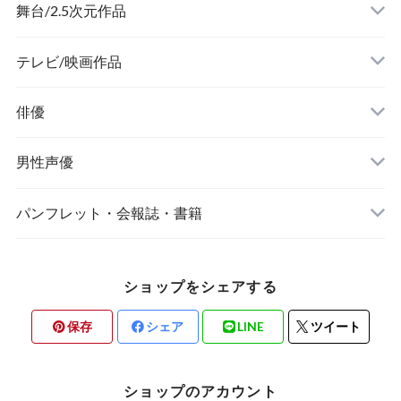
舞台/2.5次元作品
舞台『刀剣乱舞』
テレビ/映画作品
俳優
ミュージカル『刀剣乱舞』
男性声優
ミュージカル『テニスの王子様』
Kiramune
パンフレット・会報誌・書籍
あ行
『あんさんぶるスターズ！オン・ステージ』
8P(エイトピース)
俳優/舞台/2.5次元作品
ショップをシェアする
か行
MANKAI STAGE『A3!(エースリー)』
あ行
男性声優
保存
シェア
LINE
ツイート
さ行
2.5次元ダンスライブ「ALIVE」ステージ
か行
ショップのアカウント