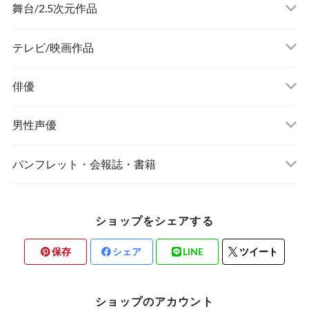
舞台/2.5次元作品
舞台『刀剣乱舞』
テレビ/映画作品
俳優
ミュージカル『刀剣乱舞』
男性声優
ミュージカル『テニスの王子様』
Kiramune
パンフレット・会報誌・書籍
あ行
『あんさんぶるスターズ！オン・ステージ』
8P(エイトピース)
俳優/舞台/2.5次元作品
ショップをシェアする
か行
MANKAI STAGE『A3!(エースリー)』
あ行
男性声優
保存
シェア
LINE
ツイート
さ行
2.5次元ダンスライブ「ALIVE」ステージ
か行
ショップのアカウント