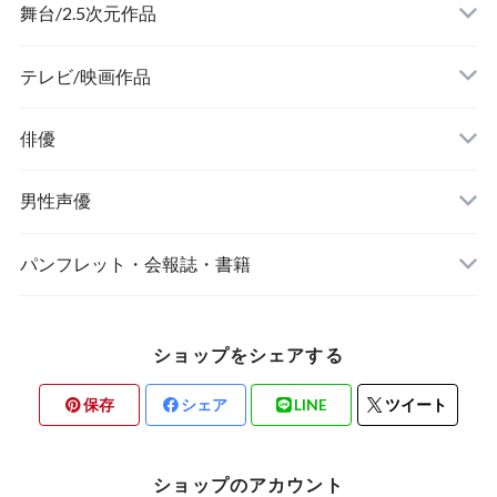
舞台/2.5次元作品
舞台『刀剣乱舞』
テレビ/映画作品
俳優
ミュージカル『刀剣乱舞』
男性声優
ミュージカル『テニスの王子様』
Kiramune
パンフレット・会報誌・書籍
あ行
『あんさんぶるスターズ！オン・ステージ』
8P(エイトピース)
俳優/舞台/2.5次元作品
ショップをシェアする
か行
MANKAI STAGE『A3!(エースリー)』
あ行
男性声優
保存
シェア
LINE
ツイート
さ行
2.5次元ダンスライブ「ALIVE」ステージ
か行
ショップのアカウント