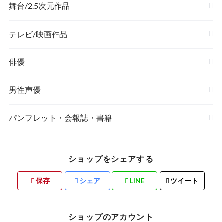
舞台/2.5次元作品
舞台『刀剣乱舞』
テレビ/映画作品
俳優
ミュージカル『刀剣乱舞』
男性声優
ミュージカル『テニスの王子様』
Kiramune
パンフレット・会報誌・書籍
あ行
『あんさんぶるスターズ！オン・ステージ』
8P(エイトピース)
俳優/舞台/2.5次元作品
ショップをシェアする
か行
MANKAI STAGE『A3!(エースリー)』
あ行
男性声優
保存
シェア
LINE
ツイート
さ行
2.5次元ダンスライブ「ALIVE」ステージ
か行
ショップのアカウント