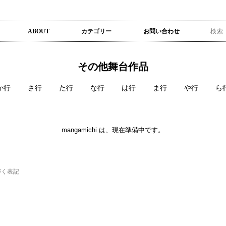
ABOUT
カテゴリー
お問い合わせ
その他舞台作品
か行
さ行
た行
な行
は行
ま行
や行
ら
mangamichi は、現在準備中です。
づく表記