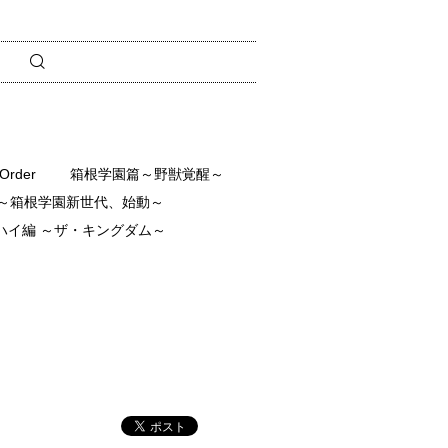
rder
箱根学園篇～野獣覚醒～
～箱根学園新世代、始動～
ハイ編 ～ザ・キングダム～