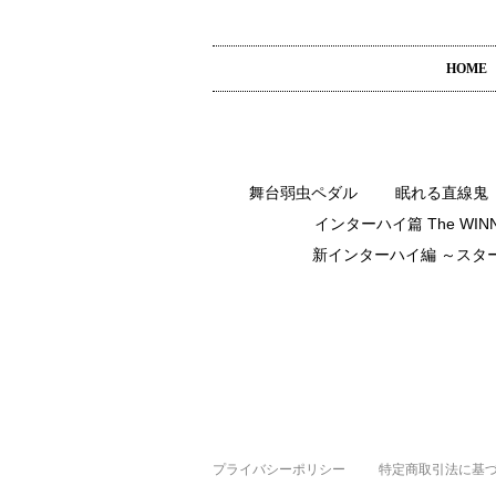
HOME
舞台弱虫ペダル
眠れる直線鬼
インターハイ篇 The WIN
新インターハイ編 ～スタ
プライバシーポリシー
特定商取引法に基