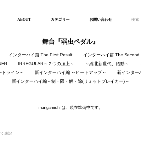
ABOUT
カテゴリー
お問い合わせ
舞台『弱虫ペダル』
インターハイ篇 The First Result
インターハイ篇 The Second O
NER
IRREGULAR～２つの頂上～
～総北新世代、始動～
ートライン～
新インターハイ編 ～ヒートアップ～
新インター
新インターハイ編～制・限・解・除(リミットブレイカー)～
mangamichi は、現在準備中です。
づく表記