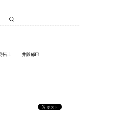
見拓土
井阪郁巳