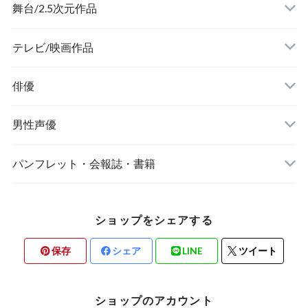
舞台/2.5次元作品
舞台『刀剣乱舞』
テレビ/映画作品
俳優
ミュージカル『刀剣乱舞』
男性声優
ミュージカル『テニスの王子様』
Kiramune
パンフレット・会報誌・書籍
あ行
『あんさんぶるスターズ！オン・ステージ』
8P(エイトピース)
俳優/舞台/2.5次元作品
ショップをシェアする
か行
MANKAI STAGE『A3!(エースリー)』
あ行
男性声優
保存
シェア
LINE
ツイート
さ行
2.5次元ダンスライブ「ALIVE」ステージ
か行
ショップのアカウント